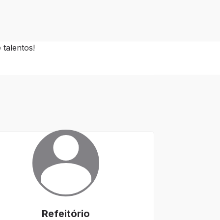
talentos!
Refeitório
Se