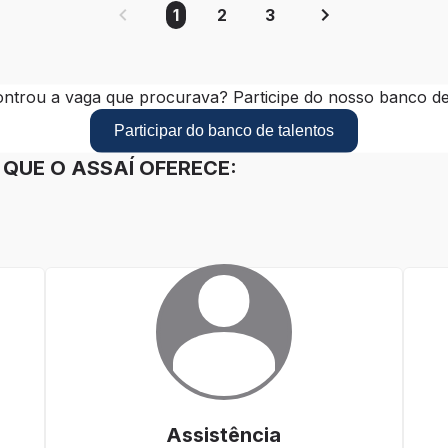
1
2
3
ntrou a vaga que procurava? Participe do nosso banco de 
Participar do banco de talentos
QUE O ASSAÍ OFERECE:
Assistência