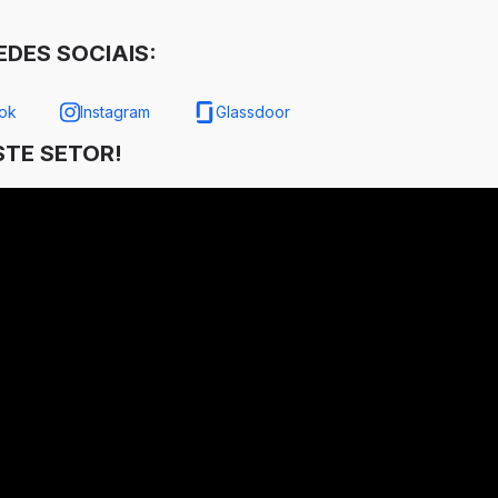
DES SOCIAIS:
ok
Instagram
Glassdoor
TE SETOR!