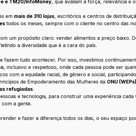
nce e TM20/InfoMoney
, que avaliam a força, relevância e
tes em
mais de 310 lojas
, escritórios e centros de distribui
tes
todos os meses, sempre com o cliente no centro das n
m um propósito claro: vender alimentos a preço baixo. D
letindo a diversidade que é a cara do país.
e fazem tudo acontecer. Por isso, investimos continuamen
so
, inclusivo e respeitoso, onde cada pessoa pode ser que
com a equidade racial, de gênero e social, participando
rincípios de Empoderamento das Mulheres da
ONU (WEPs
oas refugiadas
.
ssoas e tecnologia, para construir uma experiência cada ve
 com a gente.
ender e fazer a diferença todos os dias, o seu espaço pod