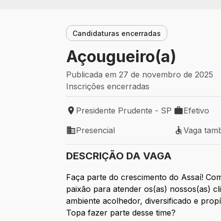
Candidaturas encerradas
Açougueiro(a)
Publicada em 27 de novembro de 2025
Inscrições encerradas
Presidente Prudente - SP
Efetivo
Local de trabalho: Presidente Prudente -
Tipo de vaga
Presencial
Vaga tam
Modelo de trabalho: Presencial
Vaga també
DESCRIÇÃO DA VAGA
Faça parte do crescimento do Assaí! Com
paixão para atender os(as) nossos(as) 
ambiente acolhedor, diversificado e prop
Topa fazer parte desse time?