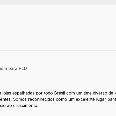
 SP
: Efetivo
bém para PcD
m para PcD
 lojas espalhadas por todo Brasil com um time diverso de
clientes. Somos reconhecidos como um excelente lugar par
ício ao crescimento.