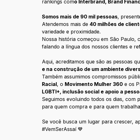
rankings com
o Interbrand, Brand Fina
Somos mais de 90 mil pessoas
, presen
Atendemos mais de
40 milhões de clien
variedade e proximidade.
Nossa história começou em São Paulo, co
falando a língua dos nossos clientes e ref
Aqui, acreditamos que são as pessoas qu
e na construção de um ambiente diver
Também assumimos compromissos públicos 
Racial
, o
Movimento Mulher 360
e os P
LGBTI+, inclusão social e apoio a pess
Seguimos evoluindo todos os dias, com pe
para quem compra e para quem trabalha
Se você busca um lugar para crescer, apr
#VemSerAssaí 💙