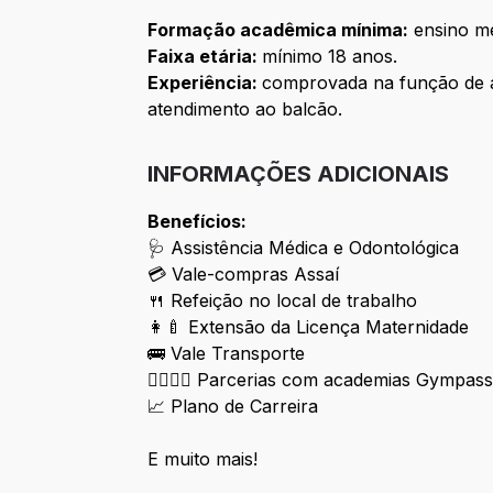
Formação acadêmica mínima:
ensino mé
Faixa etária:
mínimo 18 anos.
Experiência:
comprovada na função de a
atendimento ao balcão.
INFORMAÇÕES ADICIONAIS
Benefícios:
🩺 Assistência Médica e Odontológica
💳 Vale-compras Assaí
🍴 Refeição no local de trabalho
👩‍🍼 Extensão da Licença Maternidade
🚌 Vale Transporte
🏋️‍♀️🏋️‍♂️ Parcerias com academias Gympas
📈 Plano de Carreira
E muito mais!