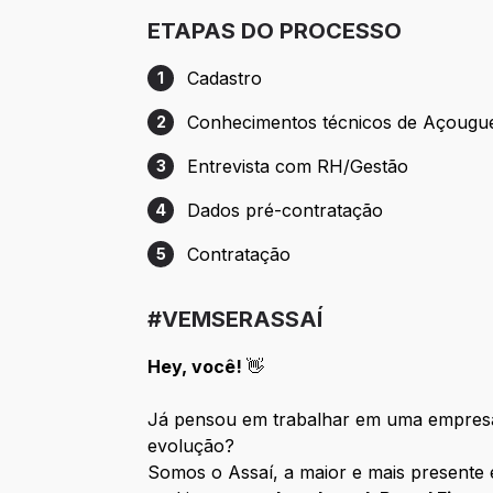
ETAPAS DO PROCESSO
Cadastro
1
Etapa 1: Cadastro
Conhecimentos técnicos de Açougu
2
Etapa 2: Conhecimentos técnicos de Aç
Entrevista com RH/Gestão
3
Etapa 3: Entrevista com RH/Gestão
Dados pré-contratação
4
Etapa 4: Dados pré-contratação
Contratação
5
Etapa 5: Contratação
#VEMSERASSAÍ
Hey, você!
👋
Já pensou em trabalhar em uma empresa
evolução?
Somos o Assaí, a maior e mais presente 