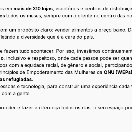
tes em
mais de 310 lojas
, escritórios e centros de distribui
tes
todos os meses, sempre com o cliente no centro das n
m um propósito claro: vender alimentos a preço baixo. D
letindo a diversidade que é a cara do país.
e fazem tudo acontecer. Por isso, investimos continuamen
so
, inclusivo e respeitoso, onde cada pessoa pode ser que
com a equidade racial, de gênero e social, participando
rincípios de Empoderamento das Mulheres da
ONU (WEPs
oas refugiadas
.
ssoas e tecnologia, para construir uma experiência cada ve
 com a gente.
ender e fazer a diferença todos os dias, o seu espaço pod