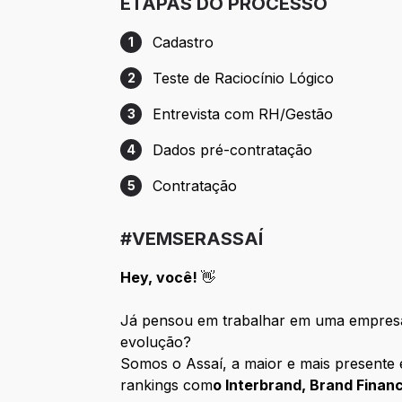
ETAPAS DO PROCESSO
Cadastro
1
Etapa 1: Cadastro
Teste de Raciocínio Lógico
2
Etapa 2: Teste de Raciocínio Lógico
Entrevista com RH/Gestão
3
Etapa 3: Entrevista com RH/Gestão
Dados pré-contratação
4
Etapa 4: Dados pré-contratação
Contratação
5
Etapa 5: Contratação
#VEMSERASSAÍ
Hey, você!
👋
Já pensou em trabalhar em uma empresa
evolução?
Somos o Assaí, a maior e mais presente 
rankings com
o Interbrand, Brand Fina