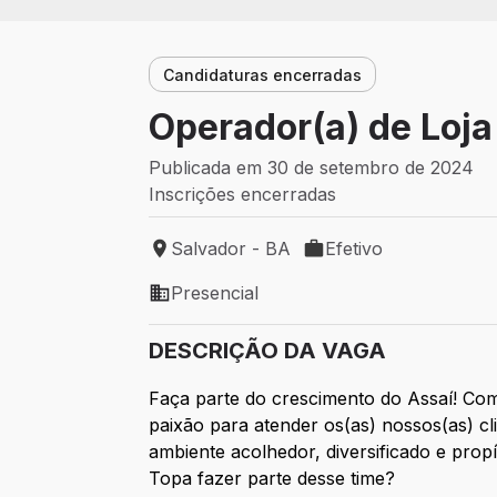
Candidaturas encerradas
Operador(a) de Loja
Publicada em 30 de setembro de 2024
Inscrições encerradas
Salvador - BA
Efetivo
Local de trabalho: Salvador - BA
Tipo de vaga: Efetivo
Presencial
Modelo de trabalho: Presencial
DESCRIÇÃO DA VAGA
Faça parte do crescimento do Assaí! Com
paixão para atender os(as) nossos(as) 
ambiente acolhedor, diversificado e prop
Topa fazer parte desse time?