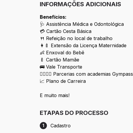
INFORMAÇÕES ADICIONAIS
Benefícios:
🩺 Assistência Médica e Odontológica
💳 Cartão Cesta Básica
🍴 Refeição no local de trabalho
👩‍🍼 Extensão da Licença Maternidade
👶 Enxoval do Bebê
🍼 Cartão Mamãe
🚌 Vale Transporte
🏋️‍♀️🏋️‍♂️ Parcerias com academias Gympas
📈 Plano de Carreira
E muito mais!
ETAPAS DO PROCESSO
Cadastro
1
Etapa 1: Cadastro