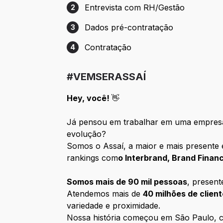
Entrevista com RH/Gestão
2
Etapa 2: Entrevista com RH/Gestão
Dados pré-contratação
3
Etapa 3: Dados pré-contratação
Contratação
4
Etapa 4: Contratação
#VEMSERASSAÍ
Hey, você!
👋
Já pensou em trabalhar em uma empresa
evolução?
Somos o Assaí, a maior e mais presente 
rankings com
o Interbrand, Brand Fina
Somos mais de 90 mil pessoas
, presen
Atendemos mais de
40 milhões de clien
variedade e proximidade.
Nossa história começou em São Paulo, co