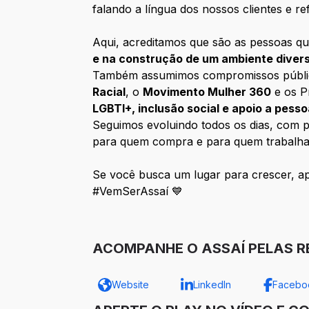
falando a língua dos nossos clientes e ref
Aqui, acreditamos que são as pessoas qu
e na construção de um ambiente diver
Também assumimos compromissos públicos 
Racial
, o
Movimento Mulher 360
e os P
LGBTI+, inclusão social e apoio a pess
Seguimos evoluindo todos os dias, com pe
para quem compra e para quem trabalha
Se você busca um lugar para crescer, apr
#VemSerAssaí 💙
ACOMPANHE O ASSAÍ PELAS RE
Website
LinkedIn
Facebo