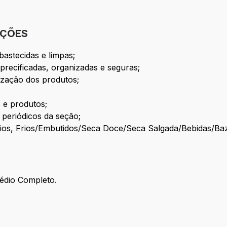
IÇÕES
astecidas e limpas;
precificadas, organizadas e seguras;
nização dos produtos;
 e produtos;
s periódicos da seção;
cínios, Frios/Embutidos/Seca Doce/Seca Salgada/Bebidas/Ba
édio Completo.