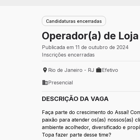
Candidaturas encerradas
Operador(a) de Loja
Publicada em 11 de outubro de 2024
Inscrições encerradas
Rio de Janeiro - RJ
Efetivo
Local de trabalho: Rio de Janeiro - RJ
Tipo de vaga: Efet
Presencial
Modelo de trabalho: Presencial
DESCRIÇÃO DA VAGA
Faça parte do crescimento do Assaí! Com
paixão para atender os(as) nossos(as) 
ambiente acolhedor, diversificado e prop
Topa fazer parte desse time?