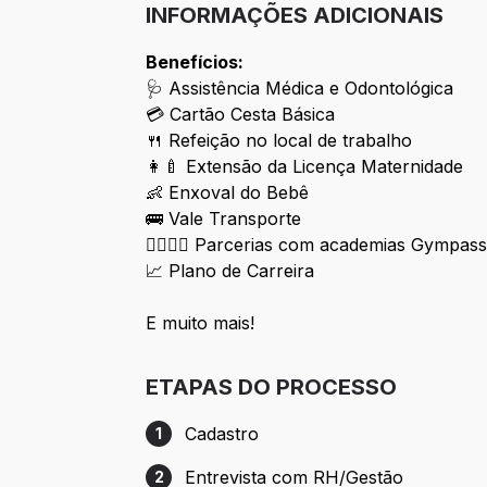
INFORMAÇÕES ADICIONAIS
Benefícios:
🩺 Assistência Médica e Odontológica
💳 Cartão Cesta Básica
🍴 Refeição no local de trabalho
👩‍🍼 Extensão da Licença Maternidade
👶 Enxoval do Bebê
🚌 Vale Transporte
🏋️‍♀️🏋️‍♂️ Parcerias com academias Gympas
📈 Plano de Carreira
E muito mais!
ETAPAS DO PROCESSO
Cadastro
1
Etapa 1: Cadastro
Entrevista com RH/Gestão
2