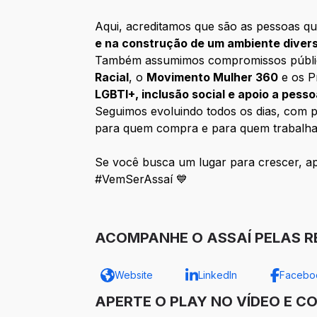
Aqui, acreditamos que são as pessoas qu
e na construção de um ambiente diver
Também assumimos compromissos públicos 
Racial
, o
Movimento Mulher 360
e os P
LGBTI+, inclusão social e apoio a pess
Seguimos evoluindo todos os dias, com pe
para quem compra e para quem trabalha
Se você busca um lugar para crescer, apr
#VemSerAssaí 💙
ACOMPANHE O ASSAÍ PELAS RE
Website
LinkedIn
Facebo
APERTE O PLAY NO VÍDEO E C