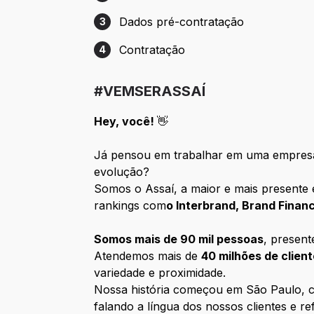
Etapa 2: Entrevista com RH/Gestão
Dados pré-contratação
3
Etapa 3: Dados pré-contratação
Contratação
4
Etapa 4: Contratação
#VEMSERASSAÍ
Hey, você!
👋
Já pensou em trabalhar em uma empresa
evolução?
Somos o Assaí, a maior e mais presente 
rankings com
o Interbrand, Brand Fina
Somos mais de 90 mil pessoas
, presen
Atendemos mais de
40 milhões de clien
variedade e proximidade.
Nossa história começou em São Paulo, co
falando a língua dos nossos clientes e ref