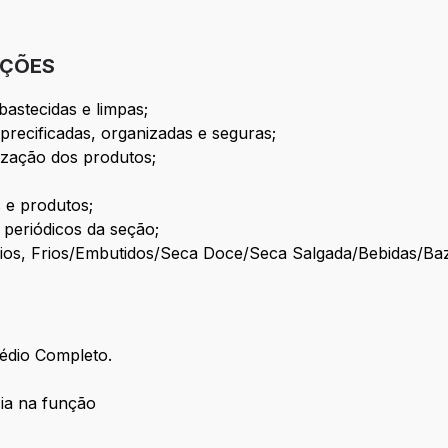
IÇÕES
astecidas e limpas;
precificadas, organizadas e seguras;
nização dos produtos;
 e produtos;
s periódicos da seção;
cínios, Frios/Embutidos/Seca Doce/Seca Salgada/Bebidas/Ba
édio Completo.
ia na função