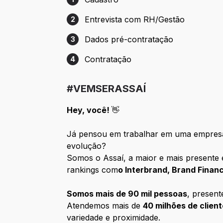
Etapa 1: Cadastro
Entrevista com RH/Gestão
2
Etapa 2: Entrevista com RH/Gestão
Dados pré-contratação
3
Etapa 3: Dados pré-contratação
Contratação
4
Etapa 4: Contratação
#VEMSERASSAÍ
Hey, você!
👋
Já pensou em trabalhar em uma empresa
evolução?
Somos o Assaí, a maior e mais presente 
rankings com
o Interbrand, Brand Fina
Somos mais de 90 mil pessoas
, presen
Atendemos mais de
40 milhões de clien
variedade e proximidade.