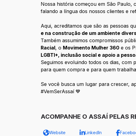
Nossa história começou em São Paulo, co
falando a língua dos nossos clientes e ref
Aqui, acreditamos que são as pessoas qu
e na construção de um ambiente diver
Também assumimos compromissos públicos 
Racial
, o
Movimento Mulher 360
e os P
LGBTI+, inclusão social e apoio a pess
Seguimos evoluindo todos os dias, com pe
para quem compra e para quem trabalha
Se você busca um lugar para crescer, apr
#VemSerAssaí 💙
ACOMPANHE O ASSAÍ PELAS RE
Website
LinkedIn
Facebo