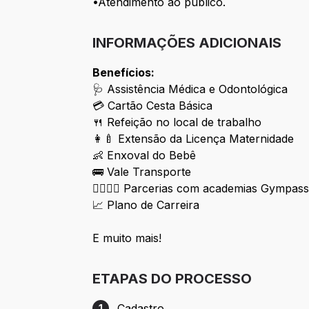
•Atendimento ao público.
INFORMAÇÕES ADICIONAIS
Benefícios:
🩺 Assistência Médica e Odontológica
💳 Cartão Cesta Básica
🍴 Refeição no local de trabalho
👩‍🍼 Extensão da Licença Maternidade
👶 Enxoval do Bebê
🚌 Vale Transporte
🏋️‍♀️🏋️‍♂️ Parcerias com academias Gympas
📈 Plano de Carreira
E muito mais!
ETAPAS DO PROCESSO
Cadastro
1