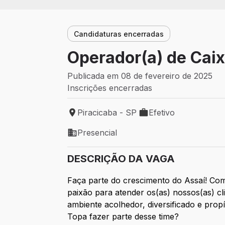
Candidaturas encerradas
Operador(a) de Cai
Publicada em 08 de fevereiro de 2025
Inscrições encerradas
Piracicaba - SP
Efetivo
Local de trabalho: Piracicaba - SP
Tipo de vaga: Efetivo
Presencial
Modelo de trabalho: Presencial
DESCRIÇÃO DA VAGA
Faça parte do crescimento do Assaí! Com
paixão para atender os(as) nossos(as) 
ambiente acolhedor, diversificado e prop
Topa fazer parte desse time?