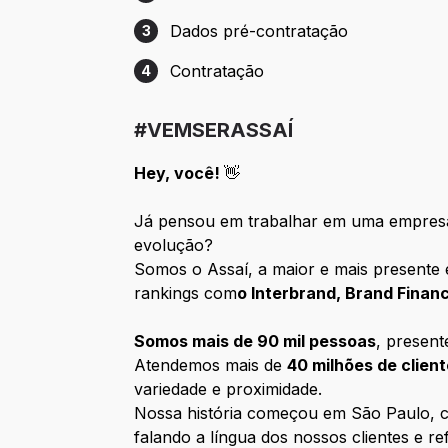
Etapa 2: Entrevista com RH/Gestão
Dados pré-contratação
3
Etapa 3: Dados pré-contratação
Contratação
4
Etapa 4: Contratação
#VEMSERASSAÍ
Hey, você!
👋
Já pensou em trabalhar em uma empresa
evolução?
Somos o Assaí, a maior e mais presente 
rankings com
o Interbrand, Brand Fina
Somos mais de 90 mil pessoas
, presen
Atendemos mais de
40 milhões de clien
variedade e proximidade.
Nossa história começou em São Paulo, co
falando a língua dos nossos clientes e ref