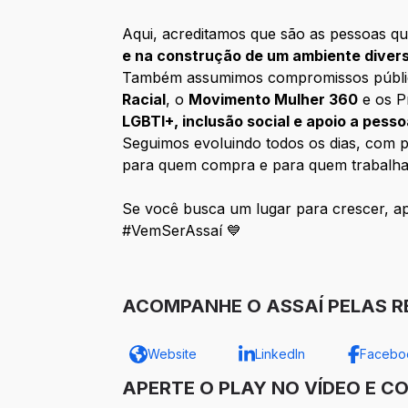
Aqui, acreditamos que são as pessoas qu
e na construção de um ambiente diver
Também assumimos compromissos públicos 
Racial
, o
Movimento Mulher 360
e os P
LGBTI+, inclusão social e apoio a pess
Seguimos evoluindo todos os dias, com pe
para quem compra e para quem trabalha
Se você busca um lugar para crescer, apr
#VemSerAssaí 💙
ACOMPANHE O ASSAÍ PELAS RE
Website
LinkedIn
Facebo
APERTE O PLAY NO VÍDEO E C