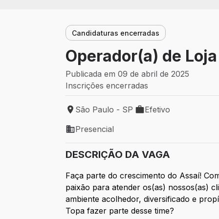
Candidaturas encerradas
Operador(a) de Loj
Publicada em 09 de abril de 2025
Inscrições encerradas
São Paulo - SP
Efetivo
Local de trabalho: São Paulo - SP
Tipo de vaga: Efetivo
Presencial
Modelo de trabalho: Presencial
DESCRIÇÃO DA VAGA
Faça parte do crescimento do Assaí! Com
paixão para atender os(as) nossos(as) 
ambiente acolhedor, diversificado e prop
Topa fazer parte desse time?