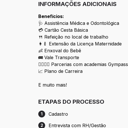
INFORMAÇÕES ADICIONAIS
Benefícios:
🩺 Assistência Médica e Odontológica
💳 Cartão Cesta Básica
🍴 Refeição no local de trabalho
👩‍🍼 Extensão da Licença Maternidade
👶 Enxoval do Bebê
🚌 Vale Transporte
🏋️‍♀️🏋️‍♂️ Parcerias com academias Gympas
📈 Plano de Carreira
E muito mais!
ETAPAS DO PROCESSO
Cadastro
1
Etapa 1: Cadastro
Entrevista com RH/Gestão
2