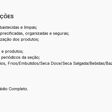
IÇÕES
astecidas e limpas;
precificadas, organizadas e seguras;
nização dos produtos;
 e produtos;
s periódicos da seção;
cínios, Frios/Embutidos/Seca Doce/Seca Salgada/Bebidas/Ba
édio Completo.