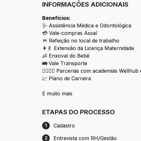
INFORMAÇÕES ADICIONAIS
Benefícios:
🩺 Assistência Médica e Odontológica
💳 Vale-compras Assaí
🍴 Refeição no local de trabalho
👩‍🍼 Extensão da Licença Maternidade
👶 Enxoval do Bebê
🚌 Vale Transporte
🏋️‍♀️🏋️‍♂️ Parcerias com academias Wellhub
📈 Plano de Carreira
E muito mais
ETAPAS DO PROCESSO
Cadastro
1
Etapa 1: Cadastro
Entrevista com RH/Gestão
2