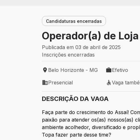
Candidaturas encerradas
Operador(a) de Loja
Publicada em 03 de abril de 2025
Inscrições encerradas
Belo Horizonte - MG
Efetivo
Local de trabalho: Belo Horizonte - MG
Tipo de vaga: 
Presencial
Vaga tamb
Modelo de trabalho: Presencial
Vaga também 
DESCRIÇÃO DA VAGA
Faça parte do crescimento do Assaí! Com
paixão para atender os(as) nossos(as) 
ambiente acolhedor, diversificado e prop
Topa fazer parte desse time?