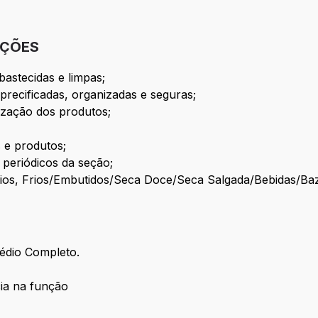
IÇÕES
astecidas e limpas;
precificadas, organizadas e seguras;
nização dos produtos;
 e produtos;
s periódicos da seção;
cínios, Frios/Embutidos/Seca Doce/Seca Salgada/Bebidas/Ba
édio Completo.
ia na função