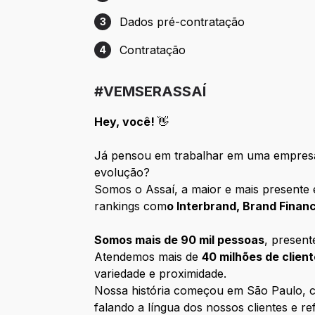
Etapa 2: Entrevista com RH/Gestão
Dados pré-contratação
3
Etapa 3: Dados pré-contratação
Contratação
4
Etapa 4: Contratação
#VEMSERASSAÍ
Hey, você!
👋
Já pensou em trabalhar em uma empresa
evolução?
Somos o Assaí, a maior e mais presente 
rankings com
o Interbrand, Brand Fina
Somos mais de 90 mil pessoas
, presen
Atendemos mais de
40 milhões de clien
variedade e proximidade.
Nossa história começou em São Paulo, co
falando a língua dos nossos clientes e ref