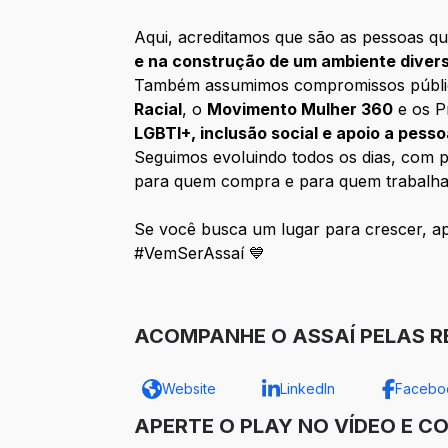
Aqui, acreditamos que são as pessoas qu
e na construção de um ambiente diver
Também assumimos compromissos públicos 
Racial
, o
Movimento Mulher 360
e os P
LGBTI+, inclusão social e apoio a pess
Seguimos evoluindo todos os dias, com pe
para quem compra e para quem trabalha
Se você busca um lugar para crescer, apr
#VemSerAssaí 💙
ACOMPANHE O ASSAÍ PELAS RE
Website
LinkedIn
Facebo
APERTE O PLAY NO VÍDEO E C