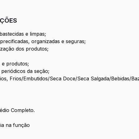
IÇÕES
astecidas e limpas;
precificadas, organizadas e seguras;
nização dos produtos;
 e produtos;
s periódicos da seção;
cínios, Frios/Embutidos/Seca Doce/Seca Salgada/Bebidas/Ba
édio Completo.
ia na função