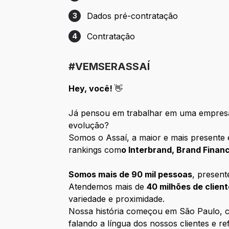
Etapa 2: Entrevista com RH/Gestão
Dados pré-contratação
3
Etapa 3: Dados pré-contratação
Contratação
4
Etapa 4: Contratação
#VEMSERASSAÍ
Hey, você!
👋
Já pensou em trabalhar em uma empresa
evolução?
Somos o Assaí, a maior e mais presente 
rankings com
o Interbrand, Brand Fina
Somos mais de 90 mil pessoas
, presen
Atendemos mais de
40 milhões de clien
variedade e proximidade.
Nossa história começou em São Paulo, co
falando a língua dos nossos clientes e ref