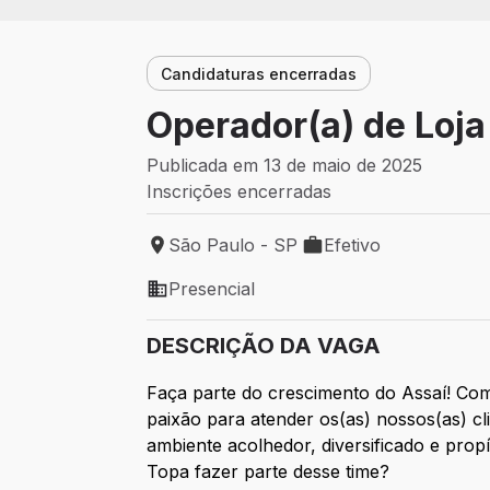
Candidaturas encerradas
Operador(a) de Loja
Publicada em 13 de maio de 2025
Inscrições encerradas
São Paulo - SP
Efetivo
Local de trabalho: São Paulo - SP
Tipo de vaga: Efetivo
Presencial
Modelo de trabalho: Presencial
DESCRIÇÃO DA VAGA
Faça parte do crescimento do Assaí! Com
paixão para atender os(as) nossos(as) 
ambiente acolhedor, diversificado e prop
Topa fazer parte desse time?