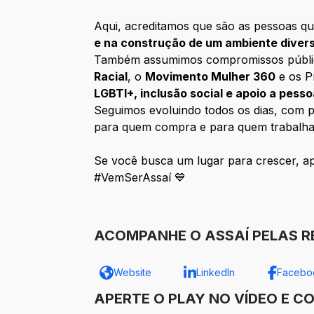
Aqui, acreditamos que são as pessoas qu
e na construção de um ambiente diver
Também assumimos compromissos públicos 
Racial
, o
Movimento Mulher 360
e os P
LGBTI+, inclusão social e apoio a pess
Seguimos evoluindo todos os dias, com pe
para quem compra e para quem trabalha
Se você busca um lugar para crescer, apr
#VemSerAssaí 💙
ACOMPANHE O ASSAÍ PELAS RE
Website
LinkedIn
Facebo
APERTE O PLAY NO VÍDEO E C