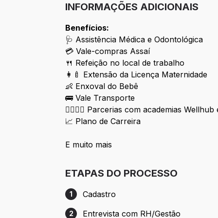
INFORMAÇÕES ADICIONAIS
Benefícios:
🩺 Assistência Médica e Odontológica
💳 Vale-compras Assaí
🍴 Refeição no local de trabalho
👩‍🍼 Extensão da Licença Maternidade
👶 Enxoval do Bebê
🚌 Vale Transporte
🏋️‍♀️🏋️‍♂️ Parcerias com academias Wellhub
📈 Plano de Carreira
E muito mais
ETAPAS DO PROCESSO
Cadastro
1
Etapa 1: Cadastro
Entrevista com RH/Gestão
2