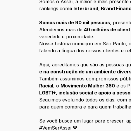
Somos o Assaí, a maior e mais presente 
rankings com
o Interbrand, Brand Fina
Somos mais de 90 mil pessoas
, presen
Atendemos mais de
40 milhões de clien
variedade e proximidade.
Nossa história começou em São Paulo, co
falando a língua dos nossos clientes e ref
Aqui, acreditamos que são as pessoas qu
e na construção de um ambiente diver
Também assumimos compromissos públicos 
Racial
, o
Movimento Mulher 360
e os P
LGBTI+, inclusão social e apoio a pess
Seguimos evoluindo todos os dias, com pe
para quem compra e para quem trabalha
Se você busca um lugar para crescer, apr
#VemSerAssaí 💙