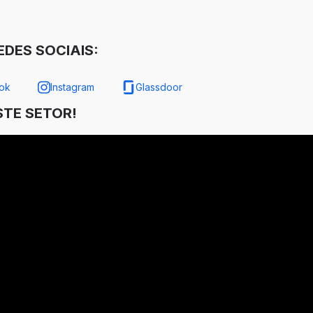
DES SOCIAIS:
ok
Instagram
Glassdoor
TE SETOR!