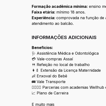
Formação acadêmica mínima:
ensino mé
Faixa etária:
mínimo 18 anos.
Experiência:
comprovada na função de a
atendimento ao balcão.
INFORMAÇÕES ADICIONAIS
Benefícios:
🩺 Assistência Médica e Odontológica
💳 Vale-compras Assaí
🍴 Refeição no local de trabalho
👩‍🍼 Extensão da Licença Maternidade
👶 Enxoval do Bebê
🚌 Vale Transporte
🏋️‍♀️🏋️‍♂️ Parcerias com academias Wellhub
📈 Plano de Carreira
E muito mais