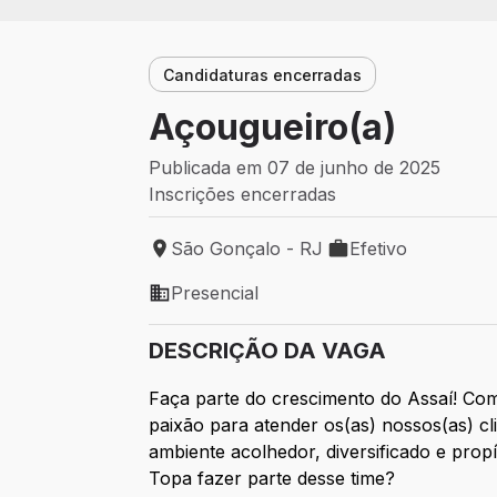
Candidaturas encerradas
Açougueiro(a)
Publicada em 07 de junho de 2025
Inscrições encerradas
São Gonçalo - RJ
Efetivo
Local de trabalho: São Gonçalo - RJ
Tipo de vaga: Efetiv
Presencial
Modelo de trabalho: Presencial
DESCRIÇÃO DA VAGA
Faça parte do crescimento do Assaí! Com
paixão para atender os(as) nossos(as) 
ambiente acolhedor, diversificado e prop
Topa fazer parte desse time?