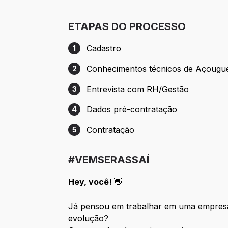
ETAPAS DO PROCESSO
Cadastro
1
Etapa 1: Cadastro
Conhecimentos técnicos de Açougu
2
Etapa 2: Conhecimentos técnicos de Aç
Entrevista com RH/Gestão
3
Etapa 3: Entrevista com RH/Gestão
Dados pré-contratação
4
Etapa 4: Dados pré-contratação
Contratação
5
Etapa 5: Contratação
#VEMSERASSAÍ
Hey, você!
👋
Já pensou em trabalhar em uma empresa
evolução?