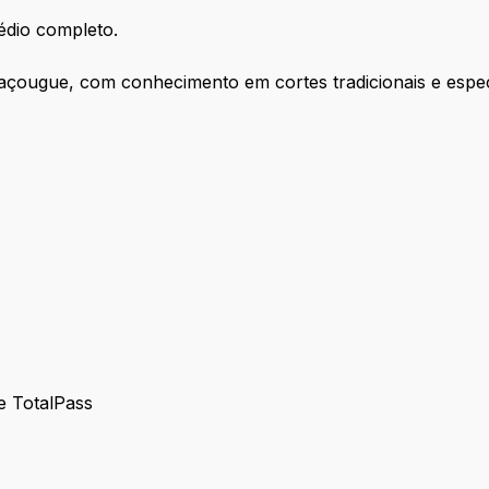
dio completo.
çougue, com conhecimento em cortes tradicionais e especi
 e TotalPass