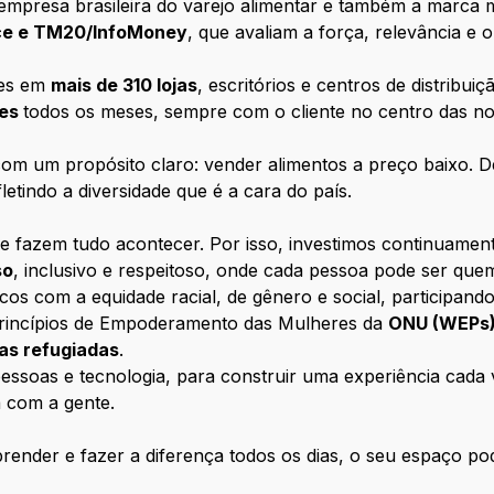
empresa brasileira do varejo alimentar e também a marca m
nce e TM20/InfoMoney
, que avaliam a força, relevância e
tes em
mais de 310 lojas
, escritórios e centros de distribui
tes
todos os meses, sempre com o cliente no centro das n
m um propósito claro: vender alimentos a preço baixo. D
letindo a diversidade que é a cara do país.
e fazem tudo acontecer. Por isso, investimos continuamen
so
, inclusivo e respeitoso, onde cada pessoa pode ser que
com a equidade racial, de gênero e social, participando
rincípios de Empoderamento das Mulheres da
ONU (WEPs
oas refugiadas
.
ssoas e tecnologia, para construir uma experiência cada ve
 com a gente.
ender e fazer a diferença todos os dias, o seu espaço pod