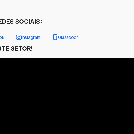
DES SOCIAIS:
ok
Instagram
Glassdoor
TE SETOR!