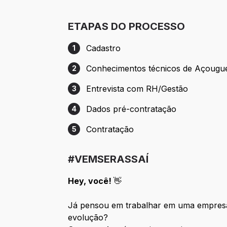
ETAPAS DO PROCESSO
Cadastro
1
Etapa 1: Cadastro
Conhecimentos técnicos de Açougu
2
Etapa 2: Conhecimentos técnicos de Aç
Entrevista com RH/Gestão
3
Etapa 3: Entrevista com RH/Gestão
Dados pré-contratação
4
Etapa 4: Dados pré-contratação
Contratação
5
Etapa 5: Contratação
#VEMSERASSAÍ
Hey, você!
👋
Já pensou em trabalhar em uma empresa
evolução?