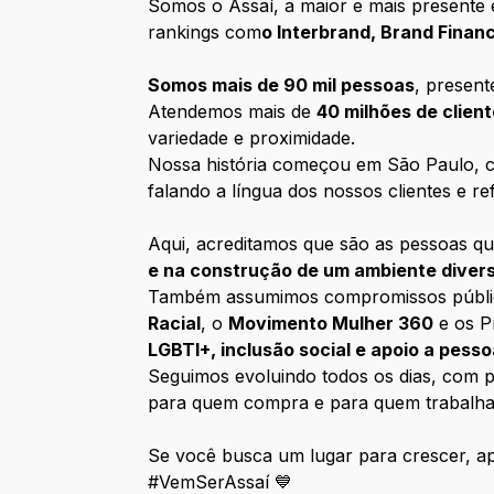
Somos o Assaí, a maior e mais presente 
rankings com
o Interbrand, Brand Fina
Somos mais de 90 mil pessoas
, presen
Atendemos mais de
40 milhões de clien
variedade e proximidade.
Nossa história começou em São Paulo, co
falando a língua dos nossos clientes e ref
Aqui, acreditamos que são as pessoas qu
e na construção de um ambiente diver
Também assumimos compromissos públicos 
Racial
, o
Movimento Mulher 360
e os P
LGBTI+, inclusão social e apoio a pess
Seguimos evoluindo todos os dias, com pe
para quem compra e para quem trabalha
Se você busca um lugar para crescer, apr
#VemSerAssaí 💙