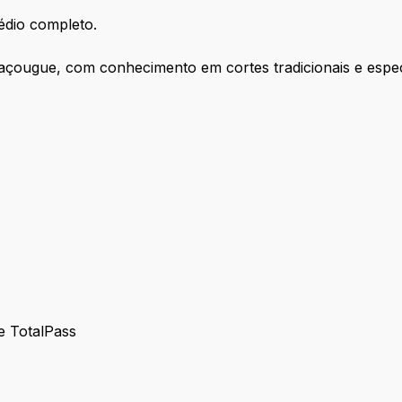
dio completo.
çougue, com conhecimento em cortes tradicionais e especi
 e TotalPass