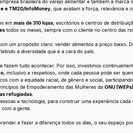
empresa brasileira do varejo alimentar e também a marca m
nce e TM20/InfoMoney
, que avaliam a força, relevância e
tes em
mais de 310 lojas
, escritórios e centros de distribui
tes
todos os meses, sempre com o cliente no centro das n
m um propósito claro: vender alimentos a preço baixo. D
letindo a diversidade que é a cara do país.
e fazem tudo acontecer. Por isso, investimos continuamen
so
, inclusivo e respeitoso, onde cada pessoa pode ser que
com a equidade racial, de gênero e social, participando
rincípios de Empoderamento das Mulheres da
ONU (WEPs
oas refugiadas
.
ssoas e tecnologia, para construir uma experiência cada ve
 com a gente.
ender e fazer a diferença todos os dias, o seu espaço pod