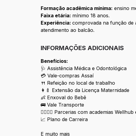
Formação acadêmica mínima:
ensino mé
Faixa etária:
mínimo 18 anos.
Experiência:
comprovada na função de a
atendimento ao balcão.
INFORMAÇÕES ADICIONAIS
Benefícios:
🩺 Assistência Médica e Odontológica
💳 Vale-compras Assaí
🍴 Refeição no local de trabalho
👩‍🍼 Extensão da Licença Maternidade
👶 Enxoval do Bebê
🚌 Vale Transporte
🏋️‍♀️🏋️‍♂️ Parcerias com academias Wellhub
📈 Plano de Carreira
E muito mais