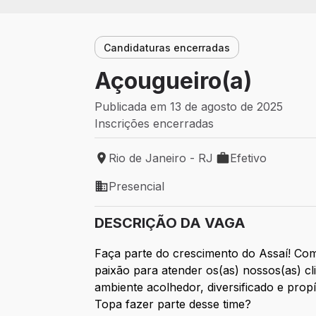
Candidaturas encerradas
Açougueiro(a)
Publicada em 13 de agosto de 2025
Inscrições encerradas
Rio de Janeiro - RJ
Efetivo
Local de trabalho: Rio de Janeiro - RJ
Tipo de vaga: Efet
Presencial
Modelo de trabalho: Presencial
DESCRIÇÃO DA VAGA
Faça parte do crescimento do Assaí! Com
paixão para atender os(as) nossos(as) 
ambiente acolhedor, diversificado e prop
Topa fazer parte desse time?