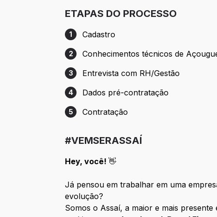
ETAPAS DO PROCESSO
Cadastro
1
Etapa 1: Cadastro
Conhecimentos técnicos de Açougu
2
Etapa 2: Conhecimentos técnicos de Aç
Entrevista com RH/Gestão
3
Etapa 3: Entrevista com RH/Gestão
Dados pré-contratação
4
Etapa 4: Dados pré-contratação
Contratação
5
Etapa 5: Contratação
#VEMSERASSAÍ
Hey, você!
👋
Já pensou em trabalhar em uma empresa
evolução?
Somos o Assaí, a maior e mais presente 