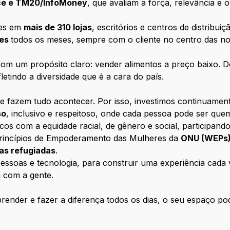
nce e TM20/InfoMoney
, que avaliam a força, relevância e
tes em
mais de 310 lojas
, escritórios e centros de distribui
tes
todos os meses, sempre com o cliente no centro das n
m um propósito claro: vender alimentos a preço baixo. D
letindo a diversidade que é a cara do país.
e fazem tudo acontecer. Por isso, investimos continuamen
so
, inclusivo e respeitoso, onde cada pessoa pode ser que
com a equidade racial, de gênero e social, participando
rincípios de Empoderamento das Mulheres da
ONU (WEPs
oas refugiadas
.
ssoas e tecnologia, para construir uma experiência cada ve
 com a gente.
ender e fazer a diferença todos os dias, o seu espaço pod