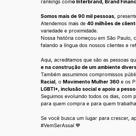
rankings com
o Interbrand, Brand Fina
Somos mais de 90 mil pessoas
, presen
Atendemos mais de
40 milhões de clien
variedade e proximidade.
Nossa história começou em São Paulo, co
falando a língua dos nossos clientes e ref
Aqui, acreditamos que são as pessoas qu
e na construção de um ambiente diver
Também assumimos compromissos públicos 
Racial
, o
Movimento Mulher 360
e os P
LGBTI+, inclusão social e apoio a pess
Seguimos evoluindo todos os dias, com pe
para quem compra e para quem trabalha
Se você busca um lugar para crescer, apr
#VemSerAssaí 💙