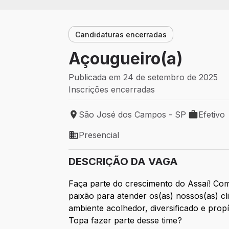
Candidaturas encerradas
Açougueiro(a)
Publicada em 24 de setembro de 2025
Inscrições encerradas
São José dos Campos - SP
Efetivo
Local de trabalho: São José dos Campos
Tipo de va
Presencial
Modelo de trabalho: Presencial
DESCRIÇÃO DA VAGA
Faça parte do crescimento do Assaí! Com
paixão para atender os(as) nossos(as) 
ambiente acolhedor, diversificado e prop
Topa fazer parte desse time?