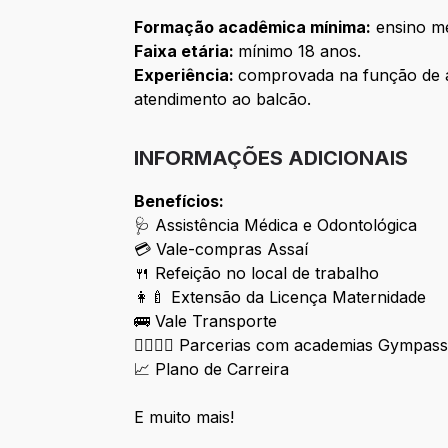
Formação acadêmica mínima:
ensino mé
Faixa etária:
mínimo 18 anos.
Experiência:
comprovada na função de a
atendimento ao balcão.
INFORMAÇÕES ADICIONAIS
Benefícios:
🩺 Assistência Médica e Odontológica
💳 Vale-compras Assaí
🍴 Refeição no local de trabalho
👩‍🍼 Extensão da Licença Maternidade
🚌 Vale Transporte
🏋️‍♀️🏋️‍♂️ Parcerias com academias Gympas
📈 Plano de Carreira
E muito mais!