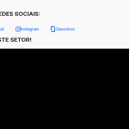
DES SOCIAIS:
ok
Instagram
Glassdoor
TE SETOR!